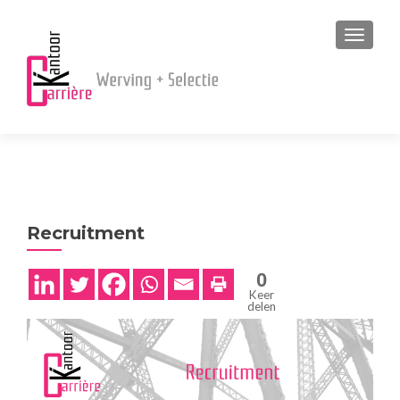
MENU
Recruitment
0
Keer
delen