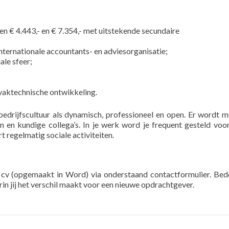
ssen € 4.443,- en € 7.354,- met uitstekende secundaire
nternationale accountants- en adviesorganisatie;
ale sfeer;
n vaktechnische ontwikkeling.
bedrijfscultuur als dynamisch, professioneel en open. Er wordt m
en kundige collega’s. In je werk word je frequent gesteld voor
t regelmatig sociale activiteiten.
 cv (opgemaakt in Word) via onderstaand contactformulier. Bed
rin jij het verschil maakt voor een nieuwe opdrachtgever.