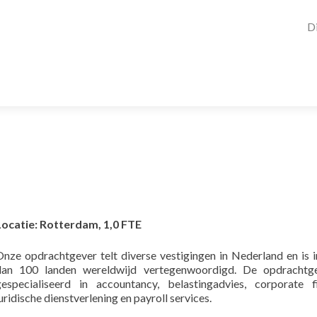
D
Locatie: Rotterdam, 1,0 FTE
Onze opdrachtgever telt diverse vestigingen in Nederland en is 
dan 100 landen wereldwijd vertegenwoordigd. De opdrachtge
gespecialiseerd in accountancy, belastingadvies, corporate f
uridische dienstverlening en payroll services.