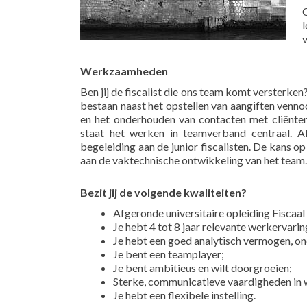
l
v
Werkzaamheden
Ben jij de fiscalist die ons team komt versterke
bestaan naast het opstellen van aangiften ven
en het onderhouden van contacten met cliënte
staat het werken in teamverband centraal. A
begeleiding aan de junior fiscalisten. De kans op
aan de vaktechnische ontwikkeling van het team.
Bezit jij de volgende kwaliteiten?
Afgeronde universitaire opleiding Fiscaal
Je hebt 4 tot 8 jaar relevante werkervarin
Je hebt een goed analytisch vermogen, on
Je bent een teamplayer;
Je bent ambitieus en wilt doorgroeien;
Sterke, communicatieve vaardigheden in 
Je hebt een flexibele instelling.