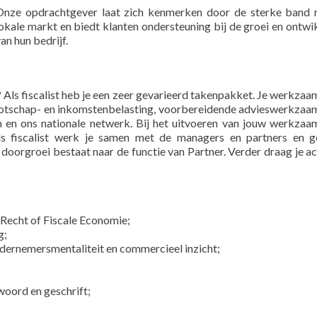
Onze opdrachtgever laat zich kenmerken door de sterke band 
okale markt en biedt klanten ondersteuning bij de groei en ontwi
an hun bedrijf.
n? Als fiscalist heb je een zeer gevarieerd takenpakket. Je werkza
nootschap- en inkomstenbelasting, voorbereidende advieswerkza
n en ons nationale netwerk. Bij het uitvoeren van jouw werkza
ls fiscalist werk je samen met de managers en partners en g
 doorgroei bestaat naar de functie van Partner. Verder draag je act
 Recht of Fiscale Economie;
g;
dernemersmentaliteit en commercieel inzicht;
woord en geschrift;