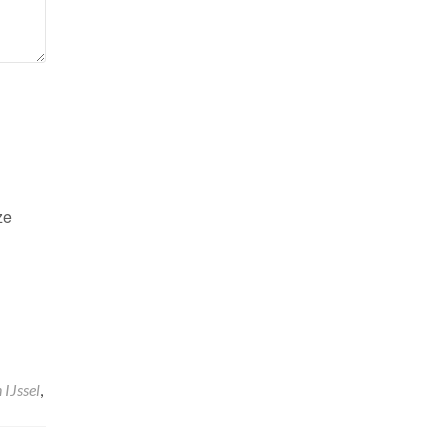
ze
 IJssel
,