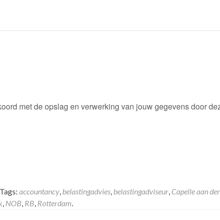
 akkoord met de opslag en verwerking van jouw gegevens door de
 Tags:
accountancy
,
belastingadvies
,
belastingadviseur
,
Capelle aan den
k
,
NOB
,
RB
,
Rotterdam
.