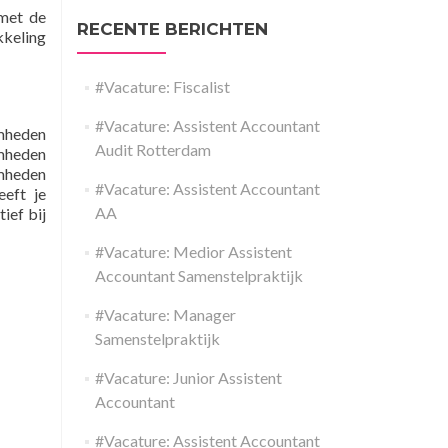
met de
RECENTE BERICHTEN
kkeling
#Vacature: Fiscalist
#Vacature: Assistent Accountant
amheden
Audit Rotterdam
amheden
amheden
#Vacature: Assistent Accountant
eeft je
AA
ief bij
#Vacature: Medior Assistent
Accountant Samenstelpraktijk
#Vacature: Manager
Samenstelpraktijk
#Vacature: Junior Assistent
Accountant
#Vacature: Assistent Accountant