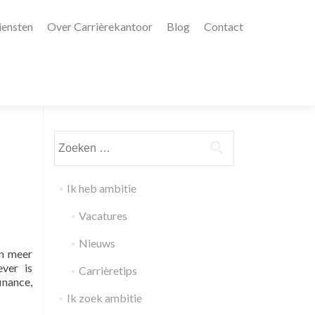
iensten
Over Carrièrekantoor
Blog
Contact
Zoeken
naar:
Ik heb ambitie
Vacatures
Nieuws
in meer
ver is
Carrièretips
inance,
Ik zoek ambitie