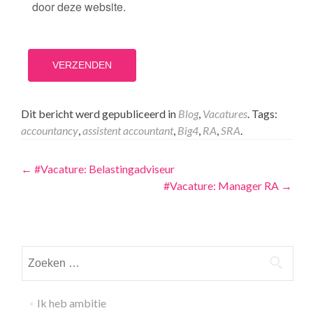
door deze website.
Dit bericht werd gepubliceerd in
Blog
,
Vacatures
. Tags:
accountancy
,
assistent accountant
,
Big4
,
RA
,
SRA
.
Navigatie
←
#Vacature: Belastingadviseur
#Vacature: Manager RA
→
Zoeken
naar:
Ik heb ambitie