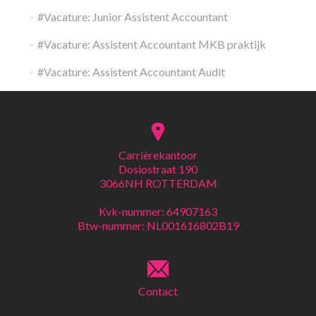
#Vacature: Junior Assistent Accountant
#Vacature: Assistent Accountant MKB praktijk
#Vacature: Assistent Accountant Audit
Carrièrekantoor
Dosiostraat 190
3066NH ROTTERDAM
Kvk-nummer: 64907163
Btw-nummer: NL001616802B19
Contact