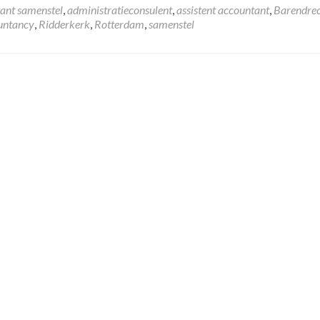
ant samenstel
,
administratieconsulent
,
assistent accountant
,
Barendre
ntancy
,
Ridderkerk
,
Rotterdam
,
samenstel