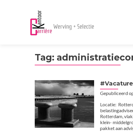
Tag:
administratieco
#Vacature
Gepubliceerd o
Locatie: Rotte
belastingadvi
Rotterdam, vlak
klein- middelgr
pakket aan advi