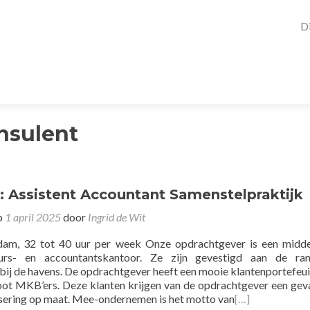
D
nsulent
: Assistent Accountant Samenstelpraktijk
p
1 april 2025
door
Ingrid de Wit
rdam, 32 tot 40 uur per week Onze opdrachtgever is een midd
seurs- en accountantskantoor. Ze zijn gevestigd aan de ra
bij de havens. De opdrachtgever heeft een mooie klantenportefeui
oot MKB’ers. Deze klanten krijgen van de opdrachtgever een gev
sering op maat. Mee-ondernemen is het motto van
[…]