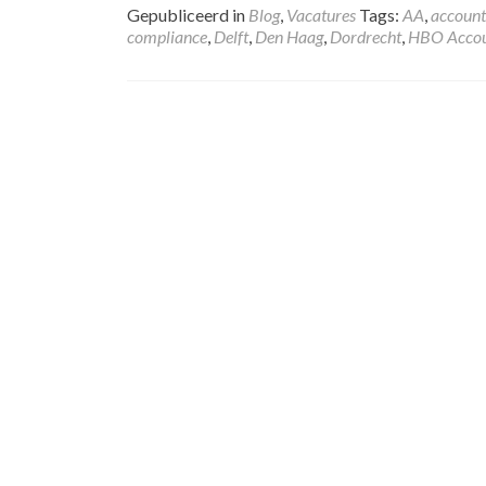
Gepubliceerd in
Blog
,
Vacatures
Tags:
AA
,
account
compliance
,
Delft
,
Den Haag
,
Dordrecht
,
HBO Accou
Posts
navigation