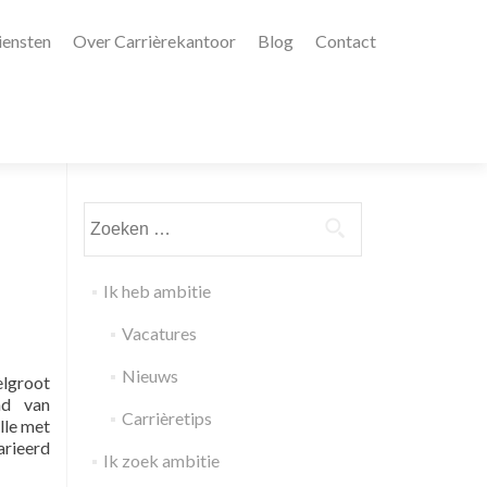
iensten
Over Carrièrekantoor
Blog
Contact
Zoeken
naar:
Ik heb ambitie
Vacatures
Nieuws
elgroot
nd van
Carrièretips
lle met
arieerd
Ik zoek ambitie