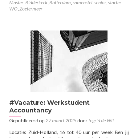
Master
,
Ridderkerk
,
Rotterdam
,
samenstel
,
senior
,
starter
,
WO
,
Zoetermeer
#Vacature: Werkstudent
Accountancy
Gepubliceerd op
27 maart 2025
door
Ingrid de Wit
Locatie: Zuid-Holland, 16 tot 40 uur per week Ben jij