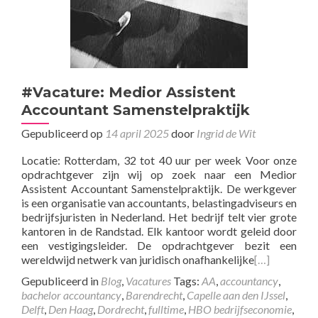
#Vacature: Medior Assistent
Accountant Samenstelpraktijk
Gepubliceerd op
14 april 2025
door
Ingrid de Wit
Locatie: Rotterdam, 32 tot 40 uur per week Voor onze
opdrachtgever zijn wij op zoek naar een Medior
Assistent Accountant Samenstelpraktijk. De werkgever
is een organisatie van accountants, belastingadviseurs en
bedrijfsjuristen in Nederland. Het bedrijf telt vier grote
kantoren in de Randstad. Elk kantoor wordt geleid door
een vestigingsleider. De opdrachtgever bezit een
wereldwijd netwerk van juridisch onafhankelijke
[…]
Gepubliceerd in
Blog
,
Vacatures
Tags:
AA
,
accountancy
,
bachelor accountancy
,
Barendrecht
,
Capelle aan den IJssel
,
Delft
,
Den Haag
,
Dordrecht
,
fulltime
,
HBO bedrijfseconomie
,