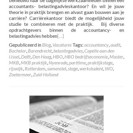
benieuwd naar de dagelijkse werkzaamheden binnen een
accountants- belastingadvieskantoor? En wil je jouw
theorie in praktijk brengen en alvast gaan bouwen aan je
carrière? Carrièrekantoor biedt de mogelijkheid jouw
studie te combineren met de praktijk. Bij diverse
opdrachtgevers binnen de accountancy- en
belastingadvies hebben
[…]
Gepubliceerd in
Blog
,
Vacatures
Tags:
accountancy
,
audit
,
Bachelor
,
Barendrecht
,
belastingadvies
,
Capelle aan den
IJssel
,
Delft
,
Den Haag
,
HBO
,
HBO bedrijfseconomie
,
Master
,
MKB
,
MKB praktijk
,
Nyenrode
,
parttime
,
praktijkstage
,
rijswijk
,
Rotterdam
,
samenstel
,
stage
,
werkstudent
,
WO
,
Zoetermeer
,
Zuid-Holland