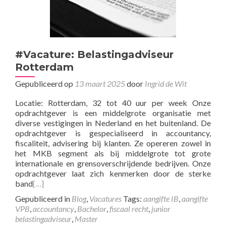
#Vacature: Belastingadviseur
Rotterdam
Gepubliceerd op
13 maart 2025
door
Ingrid de Wit
Locatie: Rotterdam, 32 tot 40 uur per week Onze
opdrachtgever is een middelgrote organisatie met
diverse vestigingen in Nederland en het buitenland. De
opdrachtgever is gespecialiseerd in accountancy,
fiscaliteit, advisering bij klanten. Ze opereren zowel in
het MKB segment als bij middelgrote tot grote
internationale en grensoverschrijdende bedrijven. Onze
opdrachtgever laat zich kenmerken door de sterke
band
[…]
Gepubliceerd in
Blog
,
Vacatures
Tags:
aangifte IB
,
aangifte
VPB
,
accountancy
,
Bachelor
,
fiscaal recht
,
junior
belastingadviseur
,
Master