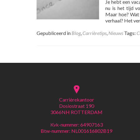
Je hebt een vaca
nu is het tijd v
Maar hoe? Wat d
verhaal? Het ver
Gepubliceerd in
Blog
,
Carrièretips
,
Nieuws
Tags:
C
Posts
navigation
Carrièrekantoor
Dosiostraat 190
3066NH ROTTERDAM
Kvk-nummer: 64907163
Btw-nummer: NL001616802B19