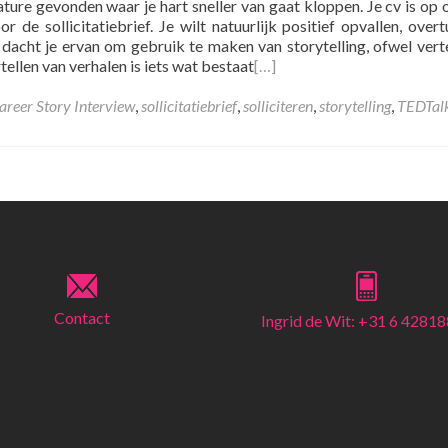
ture gevonden waar je hart sneller van gaat kloppen. Je cv is op 
oor de sollicitatiebrief. Je wilt natuurlijk positief opvallen, over
acht je ervan om gebruik te maken van storytelling, ofwel vert
tellen van verhalen is iets wat bestaat
[…]
areer Story Interview
,
sollicitatiebrief
,
solliciteren
,
storytelling
,
TEDTal
Contact
Ingrid de Wit: +31 6 4281