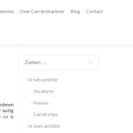
iensten
Over Carrièrekantoor
Blog
Contact
Zoeken
naar:
Ik heb ambitie
Vacatures
Nieuws
redenen
 lastig
Carrièretips
e cv is
Ik zoek ambitie