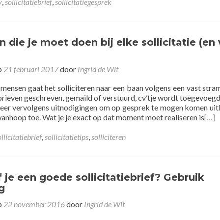
v
,
sollicitatiebrief
,
sollicitatiegesprek
n die je moet doen bij elke sollicitatie (en
p
21 februari 2017
door
Ingrid de Wit
mensen gaat het solliciteren naar een baan volgens een vast stram
brieven geschreven, gemaild of verstuurd, cv’tje wordt toegevoegd
neer vervolgens uitnodigingen om op gesprek te mogen komen uitb
 wanhoop toe. Wat je je exact op dat moment moet realiseren is
[…]
ollicitatiebrief
,
sollicitatietips
,
solliciteren
f je een goede sollicitatiebrief? Gebruik
g
p
22 november 2016
door
Ingrid de Wit