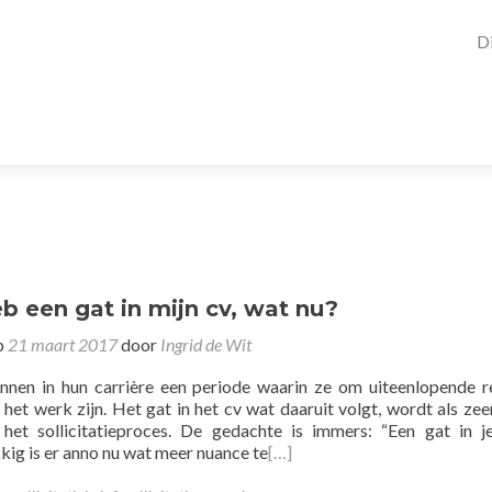
D
eb een gat in mijn cv, wat nu?
p
21 maart 2017
door
Ingrid de Wit
nnen in hun carrière een periode waarin ze om uiteenlopende 
an het werk zijn. Het gat in het cv wat daaruit volgt, wordt als zeer
 het sollicitatieproces. De gedachte is immers: “Een gat in j
kig is er anno nu wat meer nuance te
[…]