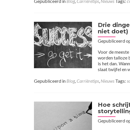
Gepubliceerd in
Blog
,
Carrièretips
,
Nieuws
Tags:
c
Drie dinge
niet doet)
Gepubliceerd o
Voor de meeste 
worden talloze 
is het dan. Wan
slaat twijfel en
Gepubliceerd in
Blog
,
Carrièretips
,
Nieuws
Tags:
s
Hoe schrij
storytellin
Gepubliceerd o