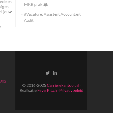
orde en
MKB praktijk
tuigen…
el jouw
#Vacature: Assistent Accountant
Audit
k
8802
© 2016-2025
Carrierekantoor.nl
·
Realisatie
FeverPit.ch
·
Privacybeleid