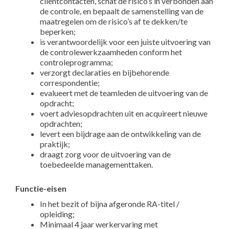
cliëntcontacten, schat de risico’s in verbonden aan
de controle, en bepaalt de samenstelling van de
maatregelen om de risico’s af te dekken/te
beperken;
is verantwoordelijk voor een juiste uitvoering van
de controlewerkzaamheden conform het
controleprogramma;
verzorgt declaraties en bijbehorende
correspondentie;
evalueert met de teamleden de uitvoering van de
opdracht;
voert adviesopdrachten uit en acquireert nieuwe
opdrachten;
levert een bijdrage aan de ontwikkeling van de
praktijk;
draagt zorg voor de uitvoering van de
toebedeelde managementtaken.
Functie-eisen
In het bezit of bijna afgeronde RA-titel /
opleiding;
Minimaal 4 jaar werkervaring met