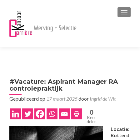
MENU
#Vacature: Aspirant Manager RA
controlepraktijk
Gepubliceerd op
17 maart 2025
door
Ingrid de Wit
0
Keer
delen
Locatie:
Rotterd