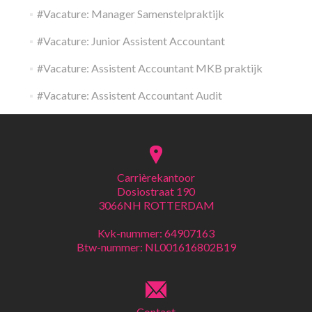
#Vacature: Manager Samenstelpraktijk
#Vacature: Junior Assistent Accountant
#Vacature: Assistent Accountant MKB praktijk
#Vacature: Assistent Accountant Audit
Carrièrekantoor
Dosiostraat 190
3066NH ROTTERDAM
Kvk-nummer: 64907163
Btw-nummer: NL001616802B19
Contact