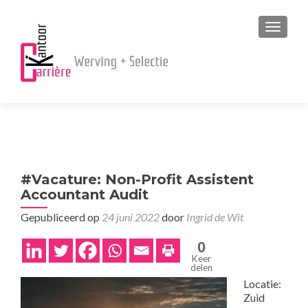
MENU
#Vacature: Non-Profit Assistent
Accountant Audit
Gepubliceerd op
24 juni 2022
door
Ingrid de Wit
0
Keer
delen
Locatie:
Zuid