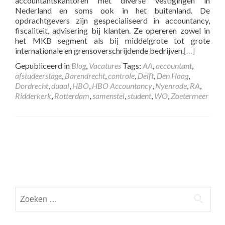
accountantskantoren met diverse vestigingen in
Nederland en soms ook in het buitenland. De
opdrachtgevers zijn gespecialiseerd in accountancy,
fiscaliteit, advisering bij klanten. Ze opereren zowel in
het MKB segment als bij middelgrote tot grote
internationale en grensoverschrijdende bedrijven.
[…]
Gepubliceerd in
Blog
,
Vacatures
Tags:
AA
,
accountant
,
afstudeerstage
,
Barendrecht
,
controle
,
Delft
,
Den Haag
,
Dordrecht
,
duaal
,
HBO
,
HBO Accountancy
,
Nyenrode
,
RA
,
Ridderkerk
,
Rotterdam
,
samenstel
,
student
,
WO
,
Zoetermeer
Posts
navigation
Zoeken
naar: