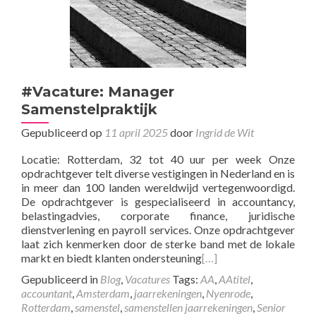
#Vacature: Manager
Samenstelpraktijk
Gepubliceerd op
11 april 2025
door
Ingrid de Wit
Locatie: Rotterdam, 32 tot 40 uur per week Onze
opdrachtgever telt diverse vestigingen in Nederland en is
in meer dan 100 landen wereldwijd vertegenwoordigd.
De opdrachtgever is gespecialiseerd in accountancy,
belastingadvies, corporate finance, juridische
dienstverlening en payroll services. Onze opdrachtgever
laat zich kenmerken door de sterke band met de lokale
markt en biedt klanten ondersteuning
[…]
Gepubliceerd in
Blog
,
Vacatures
Tags:
AA
,
AAtitel
,
accountant
,
Amsterdam
,
jaarrekeningen
,
Nyenrode
,
Rotterdam
,
samenstel
,
samenstellen jaarrekeningen
,
Senior