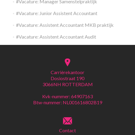
#Vacature: Manager Samenstelpraktijk
#Vacature: Junior Assistent Accountant
#Vacature: Assistent Accountant MKB praktijk
#Vacature: Assistent Accountant Audit
Carrièrekantoor
Dosiostraat 190
3066NH ROTTERDAM
Kvk-nummer: 64907163
Btw-nummer: NL001616802B19
Contact