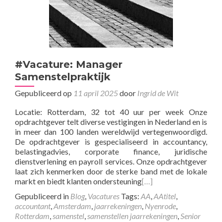
#Vacature: Manager
Samenstelpraktijk
Gepubliceerd op
11 april 2025
door
Ingrid de Wit
Locatie: Rotterdam, 32 tot 40 uur per week Onze
opdrachtgever telt diverse vestigingen in Nederland en is
in meer dan 100 landen wereldwijd vertegenwoordigd.
De opdrachtgever is gespecialiseerd in accountancy,
belastingadvies, corporate finance, juridische
dienstverlening en payroll services. Onze opdrachtgever
laat zich kenmerken door de sterke band met de lokale
markt en biedt klanten ondersteuning
[…]
Gepubliceerd in
Blog
,
Vacatures
Tags:
AA
,
AAtitel
,
accountant
,
Amsterdam
,
jaarrekeningen
,
Nyenrode
,
Rotterdam
,
samenstel
,
samenstellen jaarrekeningen
,
Senior