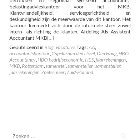
betrokken en regionaal werkend accountants-
belastingadvieskantoor voor het MKB.
Klantvriendelijkheid, servicegerichtheid en
deskundigheid zijn de meerwaarde van dit kantoor. Het
kantoor kenmerkt zich door de informele sfeer zowel
intern- als richting de klanten. Afdeling Als Assistent
Accountant MKB
[…]
Gepubliceerd in
Blog
,
Vacatures
Tags:
AA
,
accountantskantoor
,
Capelle aan den IJssel
,
Den Haag
,
HBO
Accountancy
,
HBO bedrijfseconomie
,
HES
,
jaarrekeningen
,
MKB
,
Rotterdam
,
samenstel
,
samenstellen
,
samenstellen
jaarrekeningen
,
Zoetermeer
,
Zuid-Holland
Posts
navigation
Zoeken
naar: