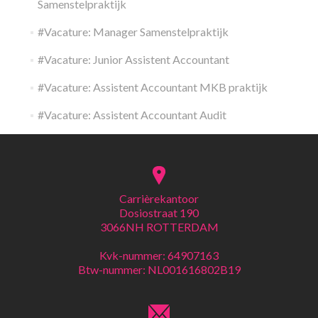
Samenstelpraktijk
#Vacature: Manager Samenstelpraktijk
#Vacature: Junior Assistent Accountant
#Vacature: Assistent Accountant MKB praktijk
#Vacature: Assistent Accountant Audit
Carrièrekantoor
Dosiostraat 190
3066NH ROTTERDAM
Kvk-nummer: 64907163
Btw-nummer: NL001616802B19